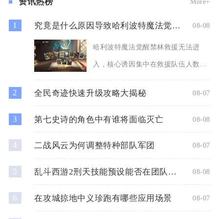
资讯热榜
More+
1
究竟是什么原因导致哈利波特魔法觉醒禁林救援进不去
08-08
哈利波特魔法觉醒禁林救援无法进
入，核心诱因集中在救援队伍人数已
满、副本进度失效、跨平台联机
2
全民奇迹快速升级攻略大揭秘
08-07
3
第七史诗的角色中有谁将面临灭亡
08-08
4
二战风云为何调整特种部队军团
08-07
5
乱斗西游2刑天技能预设能否在团队作战中发挥重要作用
08-08
6
在攻城掠地中义珍跑有哪些应用场景
08-07