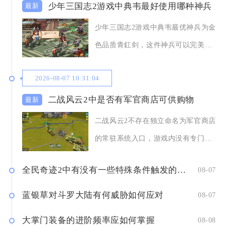
少年三国志2游戏中典韦最好使用哪种神兵
少年三国志2游戏中典韦最优神兵为金
色品质青釭剑，这件神兵可以完美契
合典韦单列爆发、自带眩晕
2026-08-07 10:31:04
二战风云2中是否有军官商店可供购物
二战风云2不存在独立命名为军官商店
的常驻系统入口，游戏内没有专门单
独划分、随时可供自由选购
全民奇迹2中有没有一些特殊条件触发的奇遇任务
08-07
蓝银草对斗罗大陆有何威胁如何应对
08-07
大掌门装备的进阶频率应如何掌握
08-08