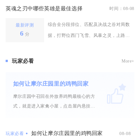
晃、于禁，辅助搭配
英魂之刃中哪些英雄是最佳选择
时间：08-08
综合全分段排位、匹配及决战之谷对局数
最新评测
6
分
据，打野位西门飞雪、风暴之灵，上路吕
布、灭世魔星，射手
玩家必看
More+
如何让摩尔庄园里的鸡鸭回家
摩尔庄园中召回在外放养鸡鸭最核心的方
式，就是进入家禽小屋，点击屋内悬挂的
黄色铃铛触发召回指
如何让摩尔庄园里的鸡鸭回家
玩家必看
08-08