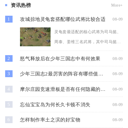
资讯热榜
More+
1
攻城掠地灵龟套搭配哪位武将比较合适
08-09
灵龟套最适配的核心武将为司马懿、
周泰、姜维三名武将，其中司马懿是
灵龟套综合发挥效果最好的人
2
怒气释放后在少年三国志中有何效果
08-09
3
少年三国志2最厉害的阵容有哪些值得组建
08-09
4
摩尔庄园竞速滑板是否有任何隐藏的奖励
08-09
5
忘仙宝宝岛为何长久卡顿不消失
08-09
6
怎样制作率土之滨的好宝物
08-09