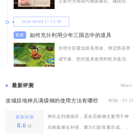
主要分为蜀国均衡国家队、魏国控制
消耗队、群雄极
2026-08-09 17:12:58
如何充分利用少年三国志中的道具
合理分层规划道具用途、绑定阵容养
成节奏、把控道具使用时机并盘活闲
置道具，就能最大
最新评测
More+
攻城掠地神兵满级钢的使用方法有哪些
时间：07-23
神兵达到满级后，富余百炼钢主要用于神
最新评测
8.6
分
兵精炼暴击补强、聚力幻影批量合成、大
将军印封地增益解锁