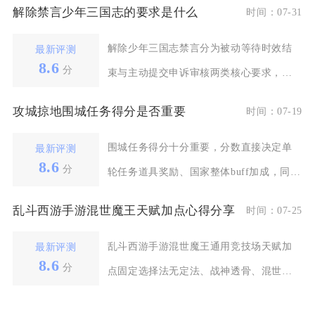
解除禁言少年三国志的要求是什么
时间：07-31
解除少年三国志禁言分为被动等待时效结
最新评测
8.6
分
束与主动提交申诉审核两类核心要求，被
动解禁只需等待系统
攻城掠地围城任务得分是否重要
时间：07-19
围城任务得分十分重要，分数直接决定单
最新评测
8.6
分
轮任务道具奖励、国家整体buff加成，同时
影响个人国战
乱斗西游手游混世魔王天赋加点心得分享
时间：07-25
乱斗西游手游混世魔王通用竞技场天赋加
最新评测
8.6
分
点固定选择法无定法、战神透骨、混世霸
体、一鼓作气、乱世