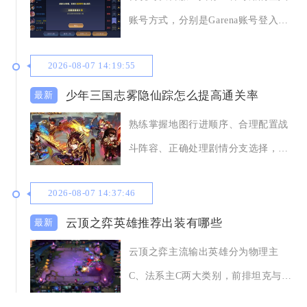
账号方式，分别是Garena账号登入、
Faceb
2026-08-07 14:19:55
少年三国志雾隐仙踪怎么提高通关率
熟练掌握地图行进顺序、合理配置战
斗阵容、正确处理剧情分支选择，能
够显著提升雾隐仙
2026-08-07 14:37:46
云顶之弈英雄推荐出装有哪些
云顶之弈主流输出英雄分为物理主
C、法系主C两大类别，前排坦克与功
能辅助英雄同样存