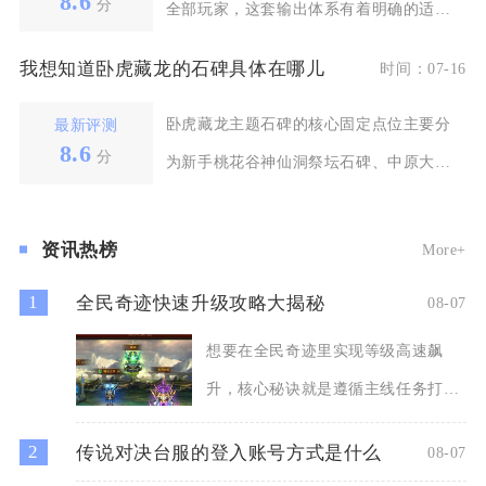
8.6
分
全部玩家，这套输出体系有着明确的适用
人群门槛，新手休闲
我想知道卧虎藏龙的石碑具体在哪儿
时间：07-16
卧虎藏龙主题石碑的核心固定点位主要分
最新评测
8.6
分
为新手桃花谷神仙洞祭坛石碑、中原大名
府城外石碑、饮马川
资讯热榜
More+
1
全民奇迹快速升级攻略大揭秘
08-07
想要在全民奇迹里实现等级高速飙
升，核心秘诀就是遵循主线任务打
底、高收益副本优先、多倍道具集
2
传说对决台服的登入账号方式是什么
08-07