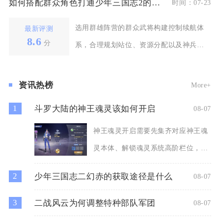
如何搭配群众角色打通少年三国志2的副本
时间：07-23
选用群雄阵营的群众武将构建控制续航体
最新评测
8.6
分
系，合理规划站位、资源分配以及神兵宝
物，就可以平稳打通
资讯热榜
More+
1
斗罗大陆的神王魂灵该如何开启
08-07
神王魂灵开启需要先集齐对应神王魂
灵本体、解锁魂灵系统高阶栏位，同
时完成神位前置养成，再进入
2
少年三国志二幻赤的获取途径是什么
08-07
3
二战风云为何调整特种部队军团
08-07