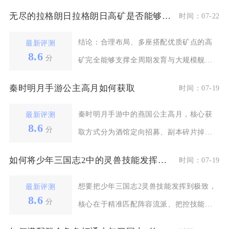
无尽的拉格朗日拉格朗日高矿是否能够满足未来需求
时间：07-22
结论：合理布局、多座搭配优质矿点的高
最新评测
8.6
分
矿完全能够支撑全周期发育与大规模舰队
作战的资源需求，单
秦时明月手游公主高月如何获取
时间：07-19
秦时明月手游中的燕国公主高月，核心获
最新评测
8.6
分
取方式分为酒馆定向招募、副本碎片掉
落、特色商店兑换以及
如何将少年三国志2中的灵兽技能发挥到极致
时间：07-19
想要把少年三国志2灵兽技能发挥到极致，
最新评测
8.6
分
核心在于精准匹配阵容流派、把控技能触
发阈值、打通主战