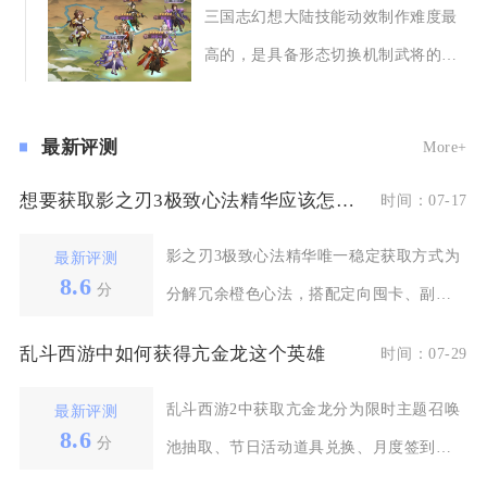
三国志幻想大陆技能动效制作难度最
高的，是具备形态切换机制武将的多
分支同步技能动效
最新评测
More+
想要获取影之刃3极致心法精华应该怎么操作
时间：07-17
影之刃3极致心法精华唯一稳定获取方式为
最新评测
8.6
分
分解冗余橙色心法，搭配定向囤卡、副本
产出橙卡、商店循
乱斗西游中如何获得亢金龙这个英雄
时间：07-29
乱斗西游2中获取亢金龙分为限时主题召唤
最新评测
8.6
分
池抽取、节日活动道具兑换、月度签到福
利、巡游积分兑换