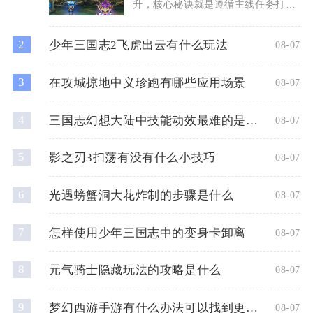
升，核心秘诀就是遵循主线任务打
底、高收益副本优先、多倍道具集
2
少年三国志2飞虎出云有什么玩法
08-07
3
在攻城掠地中义珍跑有哪些应用场景
08-07
4
三国志幻想大陆中技能动效最难的是什么
08-07
5
影之刃3扫荡有没有什么小技巧
08-07
6
光遇螃蟹洞大花炸制的步骤是什么
08-07
7
怎样使用少年三国志中的变身卡卸离
08-07
8
元气骑士隐藏玩法的攻略是什么
08-07
9
梦幻西游手游有什么办法可以找到更多的金币
08-07