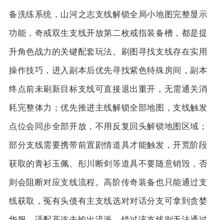
备洗练系统，山河之志支线解锁全局小地图完整显示
功能，奇戒双生支线开放第二枚戒指装备槽，都是提
升角色战力的关键配套玩法。刷图寻找支线存在实用
操作技巧，进入副本后优先寻找紫色特殊房间，副本
终点前未刷新目标支线可直接退出重开，无需通关消
耗完整体力；优先推进主线解锁全部地图，支线触发
点位会同步全部开放，不用反复回头解锁地图区域；
部分支线需要携带前置剧情道具才能触发，开荒阶段
获取的青衫玉佩、彤川断剑等道具不要随意销毁，否
则会阻断对应支线流程。高阶传奇装备也只能通过支
线获取，冤有头债有主支线选对对话分支可拿到贪婪
华服，适配高连击输出流派，错过该支线则无法通过