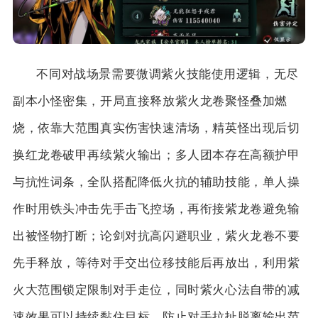
不同对战场景需要微调紫火技能使用逻辑，无尽
副本小怪密集，开局直接释放紫火龙卷聚怪叠加燃
烧，依靠大范围真实伤害快速清场，精英怪出现后切
换红龙卷破甲再续紫火输出；多人团本存在高额护甲
与抗性词条，全队搭配降低火抗的辅助技能，单人操
作时用铁头冲击先手击飞控场，再衔接紫龙卷避免输
出被怪物打断；论剑对抗高闪避职业，紫火龙卷不要
先手释放，等待对手交出位移技能后再放出，利用紫
火大范围锁定限制对手走位，同时紫火心法自带的减
速效果可以持续黏住目标，防止对手拉扯脱离输出范