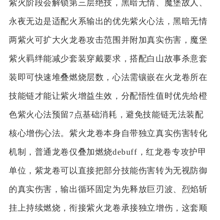
紫火阶段会解锁第三层绝技，黑暗无情、魔堡故人、
永夜无边是适配火系输出的优先紫火心法，黑暗无情
两紫火可扩大火龙卷攻击范围并附加真实伤害，魔堡
紫火羁绊能减少套装穿戴要求，搭配白山故事杀意套
装即可快速堆叠燃烧层数，心法需镶嵌在火龙卷所在
技能链才能让紫火增益生效，分配悟性值时优先给橙
色紫火心法预留7点基础消耗，避免技能链无法装配
核心增伤心法。紫火龙卷本身自带独立真实伤害转化
机制，普通龙卷仅叠加燃烧debuff，红龙卷专攻护甲
单位，紫龙卷可以直接把部分技能伤害转为无视防御
的真实伤害，输出循环固定为先释放巨刃波、烈焰斩
挂上持续燃烧，衔接紫火龙卷承接独立增伤，这套顺