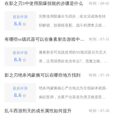
在影之刃3中使用陨爆技能的步骤是什么
时间：08-02
完整使用陨爆分为四步，依次完成角色转
最新评测
8.6
分
职解锁、技能链装配、战斗积攒奥义值、
空地触发释放四个环
有哪些ss级武器可以在像素射击游戏中使用
时间：07-31
像素射击可实战使用的SS级武器分为五大
最新评测
8.6
分
类，泛用强势款包含幸运7、恶魔之吻、跃
迁者、嗜血、蜕
影之刃绝杀鸿蒙腕可以在哪些地方找到
时间：07-19
绝杀鸿蒙腕核心产出地点为主线副本谢园-
最新评测
8.6
分
疯狂医师，次要产出渠道为湮灭难度里武
林镜像、高阶极秘
乱斗西游刑天的成长属性如何提升
时间：07-26