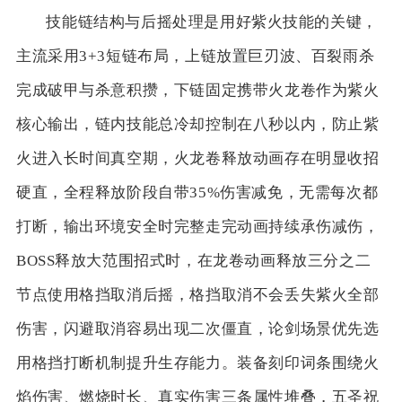
技能链结构与后摇处理是用好紫火技能的关键，
主流采用3+3短链布局，上链放置巨刃波、百裂雨杀
完成破甲与杀意积攒，下链固定携带火龙卷作为紫火
核心输出，链内技能总冷却控制在八秒以内，防止紫
火进入长时间真空期，火龙卷释放动画存在明显收招
硬直，全程释放阶段自带35%伤害减免，无需每次都
打断，输出环境安全时完整走完动画持续承伤减伤，
BOSS释放大范围招式时，在龙卷动画释放三分之二
节点使用格挡取消后摇，格挡取消不会丢失紫火全部
伤害，闪避取消容易出现二次僵直，论剑场景优先选
用格挡打断机制提升生存能力。装备刻印词条围绕火
焰伤害、燃烧时长、真实伤害三条属性堆叠，五圣祝