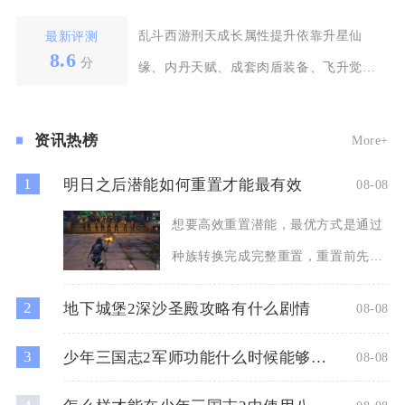
乱斗西游刑天成长属性提升依靠升星仙
最新评测
8.6
分
缘、内丹天赋、成套肉盾装备、飞升觉
醒、配套经文法宝五条核
资讯热榜
More+
1
明日之后潜能如何重置才能最有效
08-08
想要高效重置潜能，最优方式是通过
种族转换完成完整重置，重置前先规
划好职业适配加点路线，再利
2
地下城堡2深沙圣殿攻略有什么剧情
08-08
3
少年三国志2军师功能什么时候能够使用
08-08