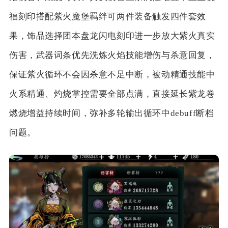
福刻印搭配紫火魔堡羁绊可两件装备触发四件套效
果，饰品选择团本盘龙闪电刻印进一步放大紫火真实
伤害，武器词条优先洗炼火焰技能增伤与杀意回复，
保证紫火循环不会因杀意不足中断，被动精通技能中
火系精通、灼烧掌控需要全部点满，直接延长紫龙卷
燃烧增益持续时间，弥补多轮输出循环中debuff断档
问题。