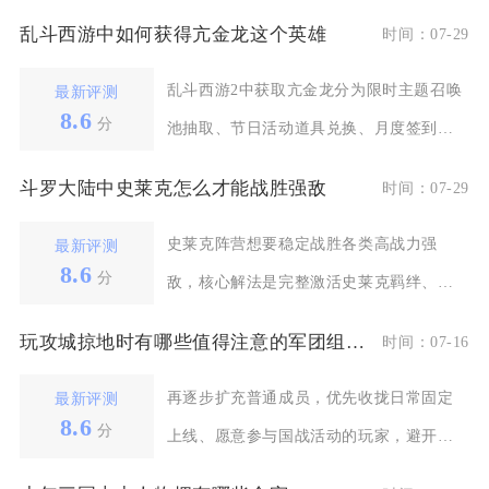
乱斗西游中如何获得亢金龙这个英雄
时间：07-29
乱斗西游2中获取亢金龙分为限时主题召唤
最新评测
8.6
分
池抽取、节日活动道具兑换、月度签到福
利、巡游积分兑换
斗罗大陆中史莱克怎么才能战胜强敌
时间：07-29
史莱克阵营想要稳定战胜各类高战力强
最新评测
8.6
分
敌，核心解法是完整激活史莱克羁绊、分
工明确的角色定位搭配
玩攻城掠地时有哪些值得注意的军团组建技巧
时间：07-16
再逐步扩充普通成员，优先收拢日常固定
最新评测
8.6
分
上线、愿意参与国战活动的玩家，避开上
线断断续续、常年挂