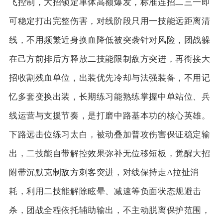
飞控制，大招锁定单体高额爆发，标准连招二三一即
可稳定打出完整伤害，对线阶段只用一技能远距离清
线，不用频繁近身换血降低被突袭针对风险，团战躲
在己方前排后方释放二技能限制敌方突进，再衔接大
招收割残血单位，出装优先冷却与法强装备，不用记
忆多套变换出装，长期练习能熟练掌握中单站位、兵
线运营与支援节奏，是打磨中路基本功的核心英雄。
下路远击位练习太白，被动叠加普攻伤害保证稳定输
出，二技能自带解控效果弥补无位移短板，觉醒大招
附带沉默克制敌方刺客突进，对线保持走A拉扯消
耗，利用二技能解除眩晕、减速等负面状态规避击
杀，团战全程依托辅助输出，不主动脱离保护范围，