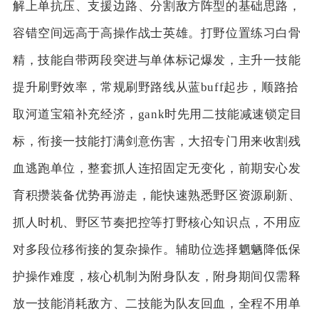
解上单抗压、支援边路、分割敌方阵型的基础思路，
容错空间远高于高操作战士英雄。打野位置练习白骨
精，技能自带两段突进与单体标记爆发，主升一技能
提升刷野效率，常规刷野路线从蓝buff起步，顺路拾
取河道宝箱补充经济，gank时先用二技能减速锁定目
标，衔接一技能打满剑意伤害，大招专门用来收割残
血逃跑单位，整套抓人连招固定无变化，前期安心发
育积攒装备优势再游走，能快速熟悉野区资源刷新、
抓人时机、野区节奏把控等打野核心知识点，不用应
对多段位移衔接的复杂操作。辅助位选择魍魉降低保
护操作难度，核心机制为附身队友，附身期间仅需释
放一技能消耗敌方、二技能为队友回血，全程不用单