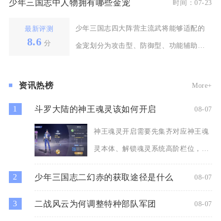
少年三国志中人物拥有哪些金宠
时间：07-23
少年三国志四大阵营主流武将能够适配的
最新评测
8.6
分
金宠划分为攻击型、防御型、功能辅助型
三大类别，不同定位
资讯热榜
More+
1
斗罗大陆的神王魂灵该如何开启
08-07
神王魂灵开启需要先集齐对应神王魂
灵本体、解锁魂灵系统高阶栏位，同
时完成神位前置养成，再进入
2
少年三国志二幻赤的获取途径是什么
08-07
3
二战风云为何调整特种部队军团
08-07