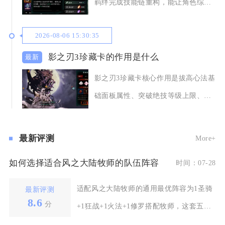
羁绊完成技能链重构，能让角色综合
输出、控制与生存
2026-08-06 15:30:35
影之刃3珍藏卡的作用是什么
影之刃3珍藏卡核心作用是拔高心法基
础面板属性、突破绝技等级上限、解
锁高阶羁绊增益
最新评测
More+
如何选择适合风之大陆牧师的队伍阵容
时间：07-28
适配风之大陆牧师的通用最优阵容为1圣骑
最新评测
8.6
分
+1狂战+1火法+1修罗搭配牧师，这套五人
组合覆盖抗