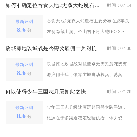
如何准确定位吞食天地2无双大蛇魔石的位置
时间：07-14
吞食天地2无双大蛇魔石主要分布在虎牢关
最新评测
8.6
分
左侧隐藏山洞、圣山右下角大蛇BOSS区
域、商城魔石商
攻城掠地攻城战是否需要雇佣士兵对抗董卓
时间：07-30
攻城掠地攻城战对抗董卓无需刻意花费资
最新评测
8.6
分
源雇佣士兵，依靠主城自动募兵、募兵
令、虎豹骑影子三类存
何以使得少年三国志升级如此之快
时间：07-28
少年三国志升级速度远超同类卡牌手游，
最新评测
8.6
分
根源在于多渠道稳定经验供给、体力资源
精细化分配、全玩法