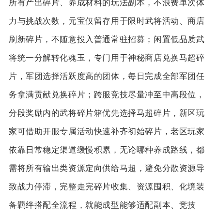
所有产出碎片、养成材料的玩法副本，不浪费单次体
力与挑战次数，元宝仅留存用于限时武将活动、商店
刷新碎片，不随意投入普通常驻招募；闲置低品质武
将统一分解转化魂玉，专门用于神秘商店兑换马超碎
片，军团选择活跃度高的团体，每日完成全部军团任
务拿满贡献兑换碎片；跨服竞技尽量冲至中高段位，
分段奖励内的武将碎片箱优先选择马超碎片，新区玩
家可借助开服专属活动快速补齐初始碎片，老区玩家
依靠日常稳定渠道缓慢积累，无论哪种养成路线，都
需将所有输出类资源定向供给马超，避免分散资源导
致战力停滞，完整走完碎片收集、资源囤积、化境装
备羁绊搭配全流程，就能成型能够适配副本、竞技