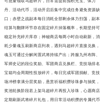
可批量领取马超碎片，日常需提前囤积元宝、体力
丹、活动代币，活动开启后集中完成任务避免资源缺
口；赤壁之战副本每日消耗全部剩余体力扫荡，副本
结算与翻牌环节存在固定碎片掉落概率，长期坚持可
稳定补充碎片库存；神秘商店每两小时自动刷新，消
耗少量魂玉刷新商店列表，遇到马超碎片直接兑换，
魂玉可通过分解闲置武将持续产出；跨服九州布阵、
军师史记的段位奖励、军团商店兑换栏、竞技场排名
宝箱均会周期性投放碎片，每日完成军团捐献、竞技
场冲榜拿满分层奖励，悬赏祈福积攒珍珠参与抽奖，
奖池轮换阶段若上架马超碎片再投入珍珠，心愿商店
定期刷新武将碎片礼包，用日常活动积攒的专属代币