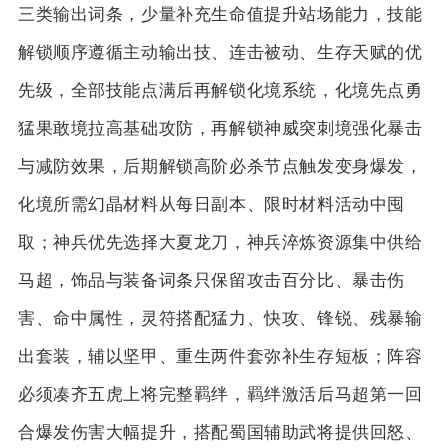
三类输出词条，少量补充生命值提升站场能力，技能
解锁顺序遵循主动输出技、连击被动、生存天赋的优
先级，全部技能点满后再解锁化境系统，化境先点勇
猛果敢境拉高基础攻防，再解锁神威突刺境强化暴击
与减防效果，后期解锁高阶必杀节点触发变身爆发，
化境所需幻晶材料从每日副本、限时材料活动中囤
取；神兵优先选择大夏龙刀，神兵淬炼资源集中供给
马超，饰品与装备词条只保留攻击百分比、暴击伤
害、命中属性，灵符搭配猛力、快攻、锋锐、残暴输
出套装，辅以坚甲、重生两件套弥补生存短板；阵容
必须凑齐五虎上将完整羁绊，羁绊激活后马超第一回
合爆发伤害大幅提升，搭配蜀国辅助武将提供回怒、